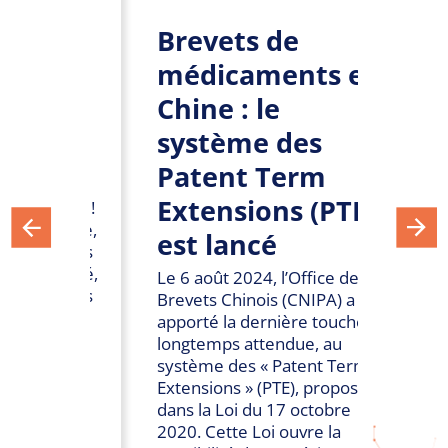
Brevets de
Cl
té
médicaments en
Déc
Chine : le
Le cl
Décid
système des
es
Pharm
cette
Patent Term
Leade
ements
paraît
Extensions (PTE)
ients !
dans 
ssance,
est lancé
catég
valeurs
en Br
oximité,
Le 6 août 2024, l’Office des
Scienc
ées dans
Brevets Chinois (CNIPA) a
atim:
apporté la dernière touche,
ent
longtemps attendue, au
29
 this
système des « Patent Term
2
iés.
Extensions » (PTE), proposé
dans la Loi du 17 octobre
2020. Cette Loi ouvre la