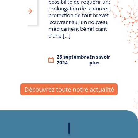
possibilité de requérir une
prolongation de la durée de
r
protection de tout brevet
couvrant sur un nouveau
médicament bénéficiant
d’une […]
25 septembre
En savoir
2024
plus
Découvrez toute notre actualité